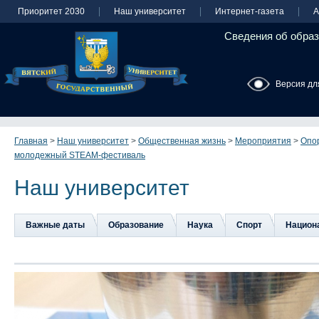
Приоритет 2030
Наш университет
Интернет-газета
А
Сведения об образ
Версия дл
Главная
>
Наш университет
>
Общественная жизнь
>
Мероприятия
>
Опо
молодежный STEAM-фестиваль
Наш университет
Важные даты
Образование
Наука
Спорт
Национа