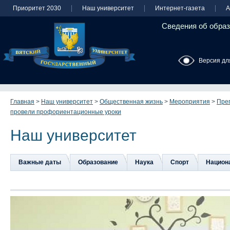
Приоритет 2030
Наш университет
Интернет-газета
А
Сведения об образ
Версия дл
Главная
>
Наш университет
>
Общественная жизнь
>
Мероприятия
>
Пре
провели профориентационные уроки
Наш университет
Важные даты
Образование
Наука
Спорт
Национа