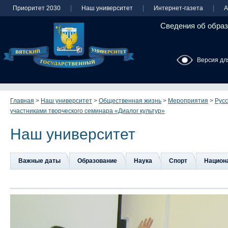
Приоритет 2030
Наш университет
Интернет-газета
А
Сведения об образ
Версия дл
Главная
>
Наш университет
>
Общественная жизнь
>
Мероприятия
>
Русс
участниками творческого семинара «Диалог культур»
Наш университет
Важные даты
Образование
Наука
Спорт
Национа