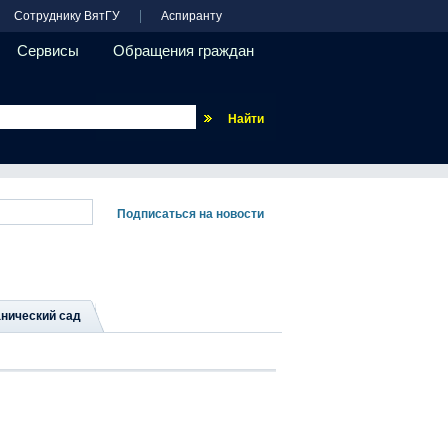
Сотруднику ВятГУ
Аспиранту
Сервисы
Обращения граждан
Везде
нический сад