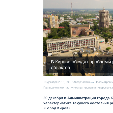
В Кирове обсудят проблемы
объектов
18 декабря 2018, 09:57
Автор: admin
Просмотров
5
При полном или частичном цитировании гиперссылка 
20 декабря в Администрации города К
характеристика текущего состояния 
«Город Киров»