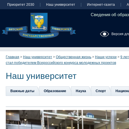
Приоритет 2030
Наш университет
Интернет-газета
А
Сведения об образ
Версия дл
Главная
>
Наш университет
>
Общественная жизнь
>
Наши успехи
>
9 ле
стал победителем Всероссийского конкурса молодежных проектов
Наш университет
Важные даты
Образование
Наука
Спорт
Национа