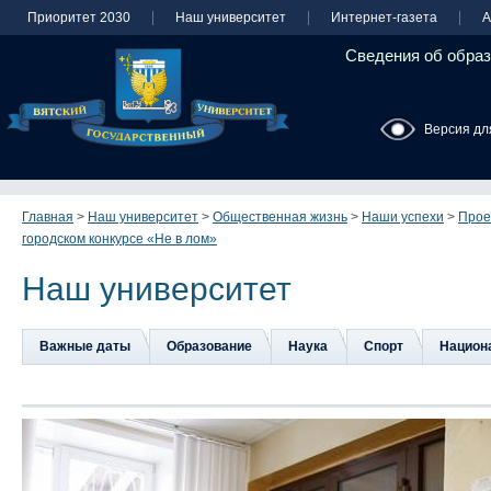
Приоритет 2030
Наш университет
Интернет-газета
А
Сведения об образ
Версия дл
Главная
>
Наш университет
>
Общественная жизнь
>
Наши успехи
>
Прое
городском конкурсе «Не в лом»
Наш университет
Важные даты
Образование
Наука
Спорт
Национа