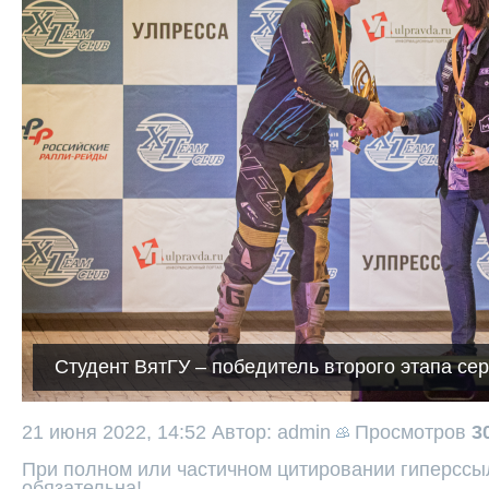
Студент ВятГУ – победитель второго этапа се
21 июня 2022, 14:52
Автор: admin
Просмотров
3
При полном или частичном цитировании гиперссыл
обязательна!