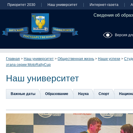
Приоритет 2030
Наш университет
Интернет-газета
А
Сведения об образ
Версия дл
Главная
>
Наш университет
>
Общественная жизнь
>
Наши успехи
>
Студ
этапа серии MotoRallyCup
Наш университет
Важные даты
Образование
Наука
Спорт
Национа