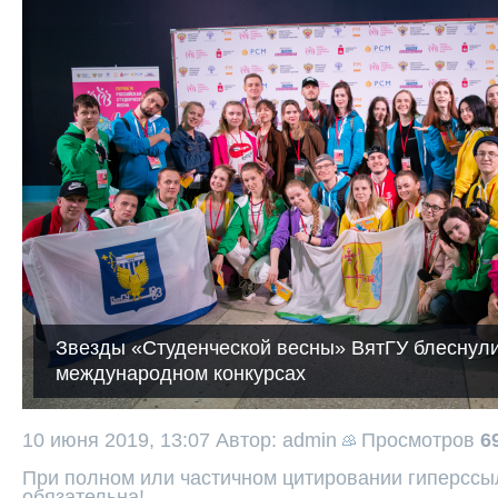
Звезды «Студенческой весны» ВятГУ блеснули
международном конкурсах
10 июня 2019, 13:07
Автор: admin
Просмотров
6
При полном или частичном цитировании гиперссыл
обязательна!