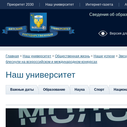
Приоритет 2030
Наш университет
Интернет-газета
А
Сведения об образ
Версия дл
Главная
>
Наш университет
>
Общественная жизнь
>
Наши успехи
>
Звез
блеснули на всероссийском и международном конкурсах
Наш университет
Важные даты
Образование
Наука
Спорт
Национа