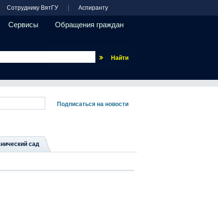
Сотруднику ВятГУ
Аспиранту
Сервисы
Обращения граждан
Везде
нический сад