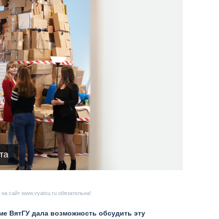
та
на сайт www.vyatsu.ru обязательна!
ме ВятГУ дала возможность обсудить эту