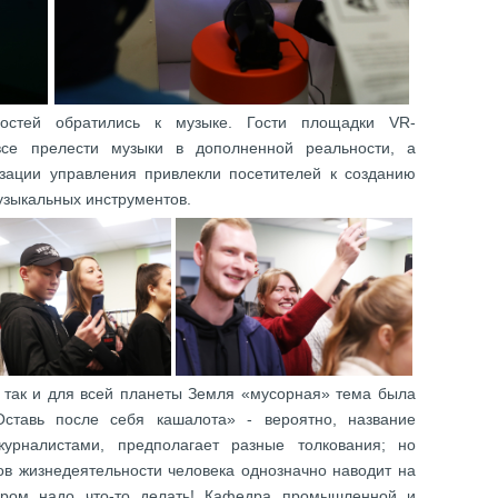
ьностей обратились к музыке. Гости площадки VR-
все прелести музыки в дополненной реальности, а
зации управления привлекли посетителей к созданию
узыкальных инструментов.
, так и для всей планеты Земля «мусорная» тема была
Оставь после себя кашалота» - вероятно, название
журналистами, предполагает разные толкования; но
ов жизнедеятельности человека однозначно наводит на
ором надо что-то делать! Кафедра промышленной и