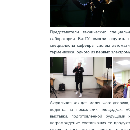
Представители технических специал
лаборатории ВятГУ смогли ощутить 
специалисты кафедры систем автомати
терменвокса, одного из первых электром
Актуальная как для маленького дворика
поднята на нескольких площадках. «
выставки, подготовленной будущими 
нагромождение составивших ее продукт
мысль о том, что это предел: с мус