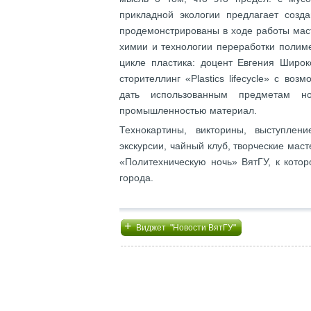
прикладной экологии предлагает созд
продемонстрированы в ходе работы мас
химии и технологии переработки полим
цикле пластика: доцент Евгения Широ
сторителлинг «Plastics lifecycle» с в
дать использованным предметам н
промышленностью материал.
Технокартины, викторины, выступлени
экскурсии, чайный клуб, творческие маст
«Политехническую ночь» ВятГУ, к кото
города.
+
Виджет "Новости ВятГУ"