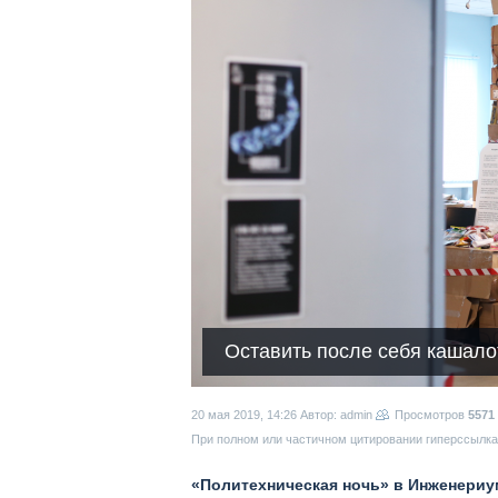
Оставить после себя кашало
20 мая 2019, 14:26
Автор: admin
Просмотров
5571
При полном или частичном цитировании гиперссылка 
«Политехническая ночь» в Инженериу