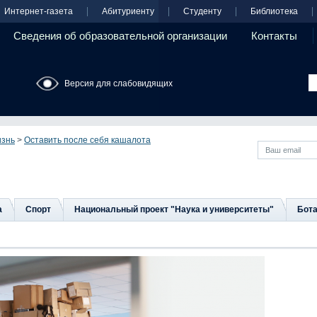
Интернет-газета
Абитуриенту
Студенту
Библиотека
Сведения об образовательной организации
Контакты
Версия для слабовидящих
изнь
>
Оставить после себя кашалота
а
Спорт
Национальный проект "Наука и университеты"
Бота