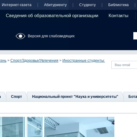
Интернет-газета
Абитуриенту
Студенту
Библиотека
Сведения об образовательной организации
Контакты
Версия для слабовидящих
изнь
>
Спорт/Здоровье/Увлечения
>
Иностранные студенты:
а
Спорт
Национальный проект "Наука и университеты"
Бота