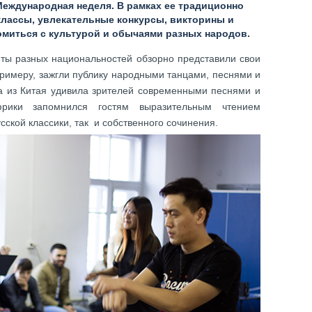
Международная неделя. В рамках ее традиционно
классы, увлекательные конкурсы, викторины и
омиться с культурой и обычаями разных народов.
нты разных национальностей обзорно представили свои
 примеру, зажгли публику народными танцами, песнями и
па из Китая удивила зрителей современными песнями и
ики запомнился гостям выразительным чтением
усской классики, так и собственного сочинения.