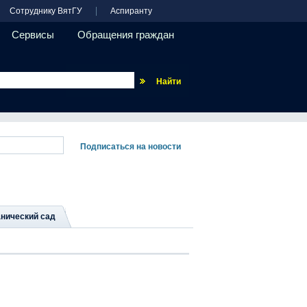
Сотруднику ВятГУ
Аспиранту
Сервисы
Обращения граждан
Везде
нический сад