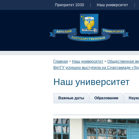
Приоритет 2030
Наш университет
Главная
>
Наш университет
>
Общественная ж
ВятГУ успешно выступила на Спартакиаде «Тр
Наш университет
Важные даты
Образование
Наук