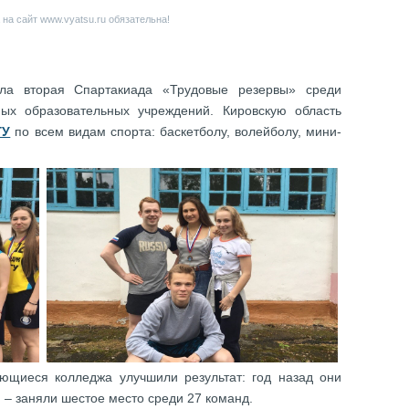
на сайт www.vyatsu.ru обязательна!
а вторая Спартакиада «Трудовые резервы» среди
ых образовательных учреждений. Кировскую область
ГУ
по всем видам спорта: баскетболу, волейболу, мини-
щиеся колледжа улучшили результат: год назад они
м – заняли шестое место среди 27 команд.