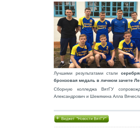
Лучшими результатами стали
серебря
бронзовая медаль в личном зачете Ле
Сборную колледжа ВятГУ сопровожда
Александрович и Шемякина Алла Вячесл
+
Виджет "Новости ВятГУ"