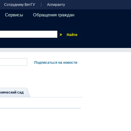
Сотруднику ВятГУ
Аспиранту
Сервисы
Обращения граждан
Везде
нический сад