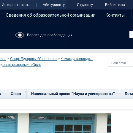
Интернет-газета
Абитуриенту
Студенту
Библиотека
Сведения об образовательной организации
Контакты
Версия для слабовидящих
изнь
>
Спорт/Здоровье/Увлечения
>
Команда колледжа
удовые резервы» в Орле
а
Спорт
Национальный проект "Наука и университеты"
Бота