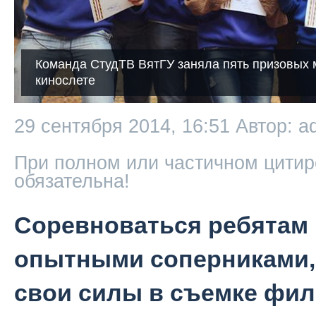
Команда СтудТВ ВятГУ заняла пять призовых 
кинослете
29 сентября 2014, 16:51
Автор: a
При полном или частичном цитир
обязательна!
Соревноваться ребятам
опытными соперниками,
свои силы в съемке фил