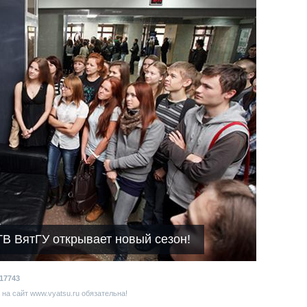
ТВ ВятГУ открывает новый сезон!
17743
на сайт www.vyatsu.ru обязательна!