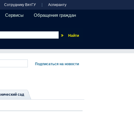
Сотруднику ВятГУ
Аспиранту
Сервисы
Обращения граждан
Везде
нический сад