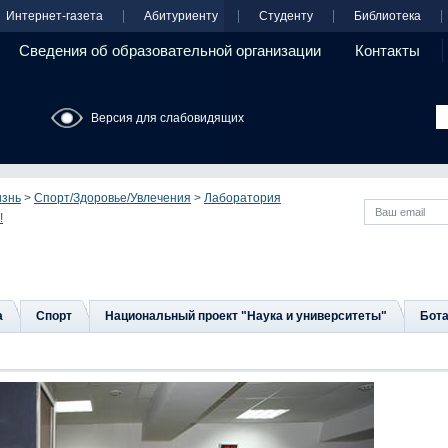
Интернет-газета
Абитуриенту
Студенту
Библиотека
Сведения об образовательной организации
Контакты
Версия для слабовидящих
изнь
>
Спорт/Здоровье/Увлечения
>
Лаборатория
!
а
Спорт
Национальный проект "Наука и университеты"
Бота