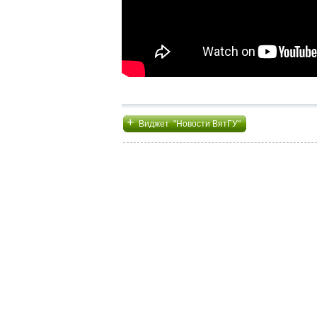
+
Виджет "Новости ВятГУ"