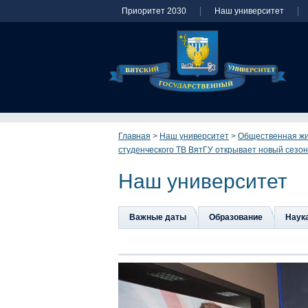
Приоритет 2030
Наш университет
Главная
>
Наш университет
>
Общественная ж
студенческого ТВ ВятГУ открывает новый сезон
Наш университет
Важные даты
Образование
Наук