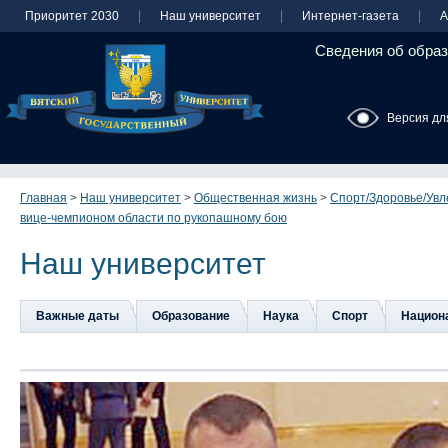
Приоритет 2030
Наш университет
Интернет-газета
А
Сведения об образ
Версия дл
Главная
>
Наш университет
>
Общественная жизнь
>
Спорт/Здоровье/Увл
вице-чемпионом области по рукопашному бою
Наш университет
Важные даты
Образование
Наука
Спорт
Национа