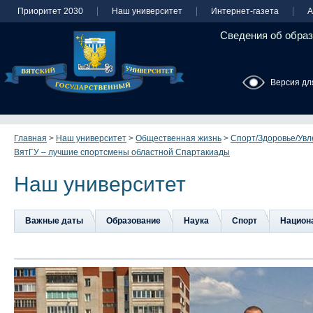
Приоритет 2030
Наш университет
Интернет-газета
А
Сведения об образ
Версия дл
Главная
>
Наш университет
>
Общественная жизнь
>
Спорт/Здоровье/Увл
ВятГУ – лучшие спортсмены областной Спартакиады
Наш университет
Важные даты
Образование
Наука
Спорт
Национа