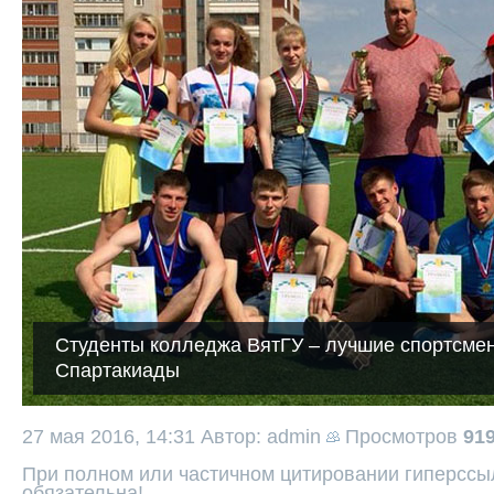
Студенты колледжа ВятГУ – лучшие спортсме
Спартакиады
27 мая 2016, 14:31
Автор: admin
Просмотров
91
При полном или частичном цитировании гиперссыл
обязательна!