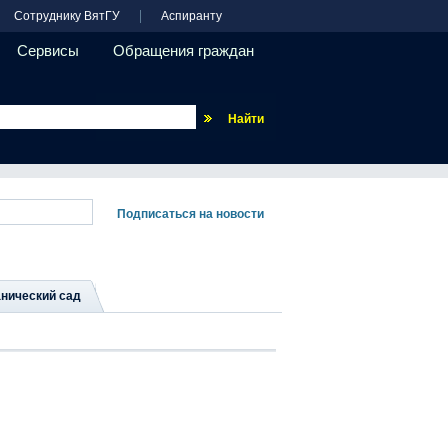
Сотруднику ВятГУ
Аспиранту
Сервисы
Обращения граждан
Везде
нический сад