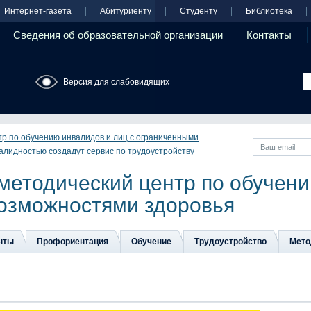
Интернет-газета
Абитуриенту
Студенту
Библиотека
Сведения об образовательной организации
Контакты
Версия для слабовидящих
тр по обучению инвалидов и лиц с ограниченными
валидностью создадут сервис по трудоустройству
методический центр по обучени
озможностями здоровья
нты
Профориентация
Обучение
Трудоустройство
Мето