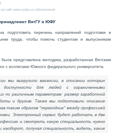
6
на сайт www.vyatsu.ru обязательна!
 принадлежит ВятГУ и ЮФУ
а подготовить перечень направлений подготовки и
ынке труда, чтобы помочь студентам и выпускникам
была представлена методика, разработанная Вятским
но с коллегами Южного федерального университета.
сии мы выгрузили вакансии, в описании которых
 доступности для людей с ограниченными
из по различным параметрам: размер заработной
боты и другим. Также мы подготовили описание
лав таким образом "переходник" между профессией
овки. Электронный сервис будет работать в две
рофессию и смотреть какую специальность нужно
и наоборот, получая специальность, видеть, какие