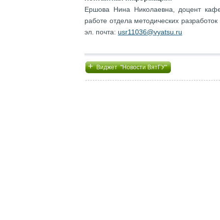
Ершова Нина Николаевна, доцент кафе
работе отдела методических разработо
эл. почта:
usr11036@vyatsu.ru
+
Виджет "Новости ВятГУ"