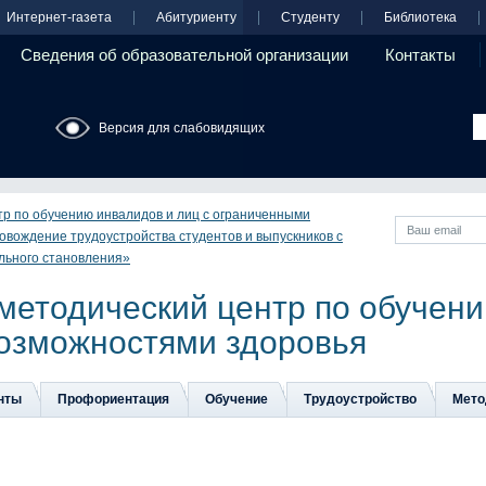
Интернет-газета
Абитуриенту
Студенту
Библиотека
Сведения об образовательной организации
Контакты
Версия для слабовидящих
тр по обучению инвалидов и лиц с ограниченными
овождение трудоустройства студентов и выпускников с
льного становления»
методический центр по обучени
озможностями здоровья
нты
Профориентация
Обучение
Трудоустройство
Мето