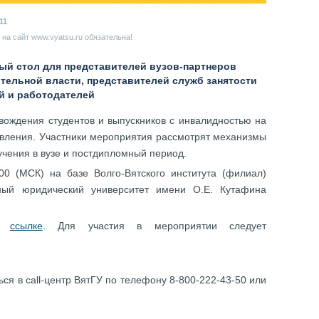
11
на сайт www.vyatsu.ru обязательна!
лый стол для представителей вузов-партнеров
тельной власти, представителей служб занятости
й и работодателей
вождения студентов и выпускников с инвалидностью на
овления. Участники мероприятия рассмотрят механизмы
учения в вузе и постдипломный период.
00 (МСК) на базе Волго-Вятского института (филиал)
ный юридический университет имени О.Е. Кутафина
но
ссылке
. Для участия в мероприятии следует
ся в call-центр ВятГУ по телефону 8-800-222-43-50 или