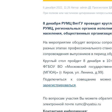
6 декабря 2022, 11:26
Автор: admin
Просмотров
12
При полном или частичном цитировании гиперссылка 
8 декабря РУМЦ ВятГУ проведет круг
РУМЦ, региональных органов исполни
населения, общественных организаци
На мероприятии обсудят вопросы сопро
разных этапах профессионального стан
сопровождения выпускников в период об
Круглый стол пройдет 8 декабря в 10:
ФГБОУ ВО «Московский государствен
(МГЮА)» (г. Киров, ул. Ленина, д.99).
Подключиться к совещанию мож
зарегистрироваться
.
По вопросам участия Вы можете обратить
электронной почте rumc@vyatsu.ru
Контактная информация: