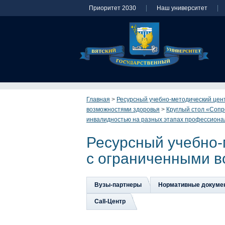
Приоритет 2030
Наш университет
Главная
>
Ресурсный учебно-методический цен
возможностями здоровья
>
Круглый стол «Сопр
инвалидностью на разных этапах профессиона
Ресурсный учебно-
с ограниченными в
Вузы-партнеры
Нормативные докуме
Сall-Центр