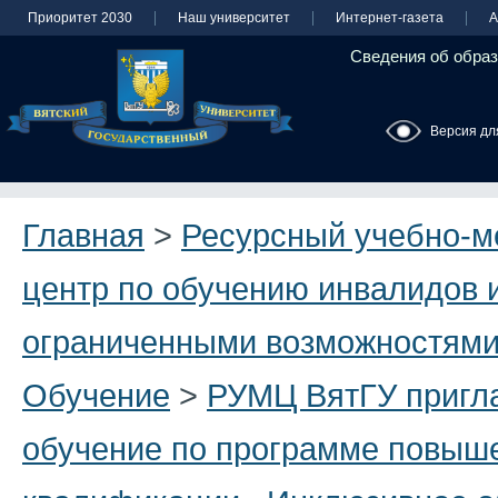
Приоритет 2030
Наш университет
Интернет-газета
А
Сведения об образ
Версия дл
Главная
>
Ресурсный учебно-м
центр по обучению инвалидов и
ограниченными возможностями
Обучение
>
РУМЦ ВятГУ пригл
обучение по программе повыш