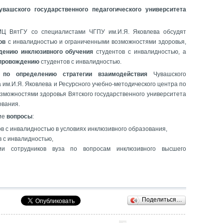
увашского государственного педагогического университета
МЦ ВятГУ со специалистами ЧГПУ им.И.Я. Яковлева обсудят
тов
с инвалидностью и ограниченными возможностями здоровья,
дению инклюзивного обучения
студентов с инвалидностью, а
опровождению
студентов с инвалидностью.
 по определению стратегии взаимодействия
Чувашского
 им.И.Я. Яковлева и Ресурсного учебно-методического центра по
зможностями здоровья Вятского государственного университета
ования.
щие
вопросы
:
в с инвалидностью в условиях инклюзивного образования,
в с инвалидностью,
ии сотрудников вуза по вопросам инклюзивного высшего
Поделиться…