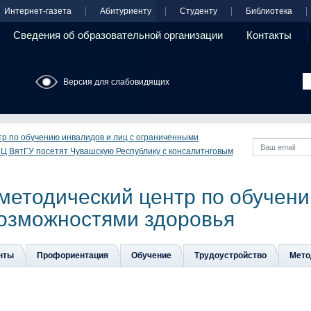
Интернет-газета
Абитуриенту
Студенту
Библиотека
Сведения об образовательной организации
Контакты
Версия для слабовидящих
тр по обучению инвалидов и лиц с ограниченными
 ВятГУ посетят Чувашскую Республику с консалитнговым
методический центр по обучени
озможностями здоровья
нты
Профориентация
Обучение
Трудоустройство
Мето