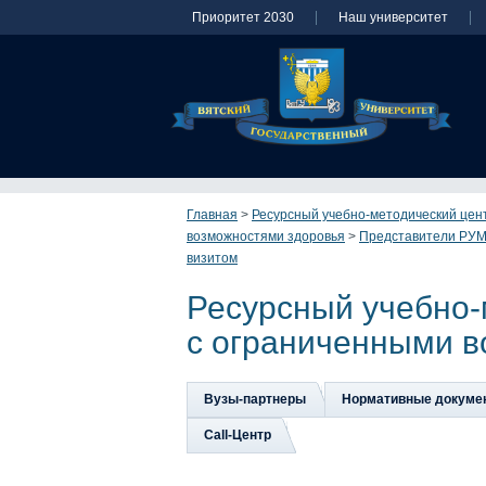
Приоритет 2030
Наш университет
Главная
>
Ресурсный учебно-методический цен
возможностями здоровья
>
Представители РУМЦ
визитом
Ресурсный учебно-
с ограниченными в
Вузы-партнеры
Нормативные докуме
Сall-Центр