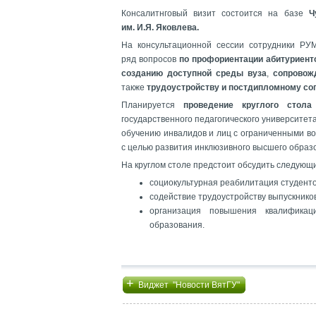
Консалитнговый визит состоится на базе
Ч
им. И.Я. Яковлева.
На консультационной сессии сотрудники РУ
ряд вопросов
по профориентации абитуриен
созданию доступной среды вуза
,
сопровож
также
трудоустройству и постдипломному с
Планируется
проведение круглого стола
государственного педагогического университета
обучению инвалидов и лиц с ограниченными во
с целью развития инклюзивного высшего образ
На круглом столе предстоит обсудить следую
социокультурная реабилитация студенто
содействие трудоустройству выпускнико
организация повышения квалификац
образования.
+
Виджет "Новости ВятГУ"