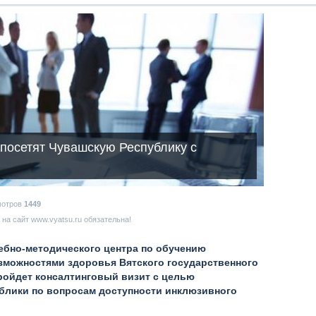
посетят Чувашскую Республику с
мотров
1449
на сайт www.vyatsu.ru обязательна!
чебно-методического центра по обучению
зможностями здоровья Вятского государственного
пройдет консалтинговый визит с целью
блики по вопросам доступности инклюзивного