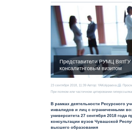
Представители РУМЦ ВятГУ 
консалитнговым визитом
23 сентября 2018, 11:39
Автор: YAKolypaeva
Прос
При полном или частичном цитировании гиперссылка 
В рамках деятельности Ресурсного у
инвалидов и лиц с ограниченными во
университета 27 сентября 2018 года 
консультации вузов Чувашской Респу
высшего образования