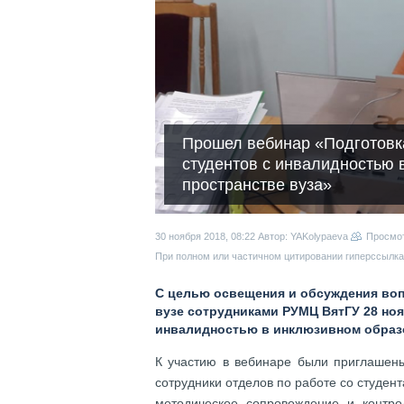
Прошел вебинар «Подготовк
студентов с инвалидностью 
пространстве вуза»
30 ноября 2018, 08:22
Автор: YAKolypaeva
Просмо
При полном или частичном цитировании гиперссылка 
С целью освещения и обсуждения воп
вузе сотрудниками РУМЦ ВятГУ 28 но
инвалидностью в инклюзивном образ
К участию в вебинаре были приглашены
сотрудники отделов по работе со студен
методическое сопровождение и контрол