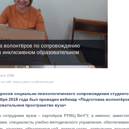
а волонтёров по сопровождению
в инклюзивном образовательном
тров
1750
на сайт www.vyatsu.ru обязательна!
росов социально-психологического сопровождения студенто
ября 2018 года был проведен вебинар «Подготовка волонтёро
овательном пространстве вуза»
 сотрудники вузов – партнёров РУМЦ ВятГУ, а именно: заместит
тами, специалисты учебно-методического управления, обеспечива
ь качества образовательной деятельности, сотрудники техниче