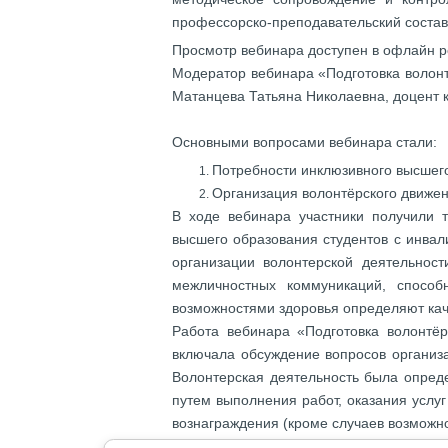
профессорско-преподавательский состав
Просмотр вебинара доступен в офлайн 
Модератор вебинара «Подготовка волонт
Матанцева Татьяна Николаевна, доцент 
Основными вопросами вебинара стали:
Потребности инклюзивного высшег
Организация волонтёрского движен
В ходе вебинара участники получили т
высшего образования студентов с инва
организации волонтерской деятельнос
межличностных коммуникаций, спосо
возможностями здоровья определяют кач
Работа вебинара «Подготовка волонтё
включала обсуждение вопросов организа
Волонтерская деятельность была опред
путем выполнения работ, оказания услу
вознаграждения (кроме случаев возможн
По итогам обсуждения спикерами веби