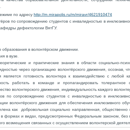
.
режиме по адресу
http://m.mirapolis.ru/m/miravr/4621910474
ёров по сопровождению студентов с инвалидностью в инклюзивно
кафедры дефектологии ВятГУ.
о образования в волонтёрском движении.
ия в вузе.
еоретические и практические знания в области социально-псих
лидностью через организацию волонтёрского движения, осознав, 
ти является готовность волонтера к взаимодействию с любой к
бность работать в команде и пропагандировать толерантное
ество волонтерского движения, индивидуальность каждого волонте
ров по сопровождению студентов с инвалидностью в инклюзивно
ции волонтёрского движения для обеспечения инклюзивного обуч
елена как добровольная социально направленная, общественно 
г в формах и видах, предусмотренных Федеральным законом, без
ого возмещения связанных с осуществлением волонтерской деятель
нара даны рекомендации по отбору и подготовке волонтёров, п