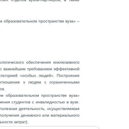
м образовательном пространстве вуза» –
ологического обеспечения инклюзивного
что важнейшим требованием эффективной
атегорией «особых людей». Построение
 отношение к людям с ограниченными
ра.
м образовательном пространстве вуза»
ения студентов с инвалидностью в вузе.
полезная деятельность, осуществляемая
 получения денежного или материального
ности затрат).
о организации волонтёрского центра и