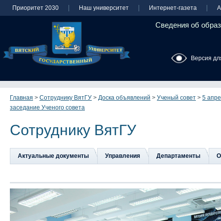
Приоритет 2030
Наш университет
Интернет-газета
А
Сведения об образ
Версия дл
Главная
>
Сотруднику ВятГУ
>
Доска объявлений
>
Ученый совет
>
5 апр
заседание Ученого совета
Сотруднику ВятГУ
Актуальные документы
Управления
Департаменты
О