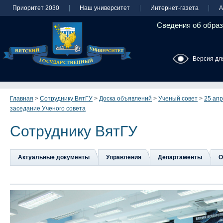
Приоритет 2030
Наш университет
Интернет-газета
А
Сведения об образ
Версия дл
Главная
>
Сотруднику ВятГУ
>
Доска объявлений
>
Ученый совет
>
25 ап
заседание Ученого совета
Сотруднику ВятГУ
Актуальные документы
Управления
Департаменты
О