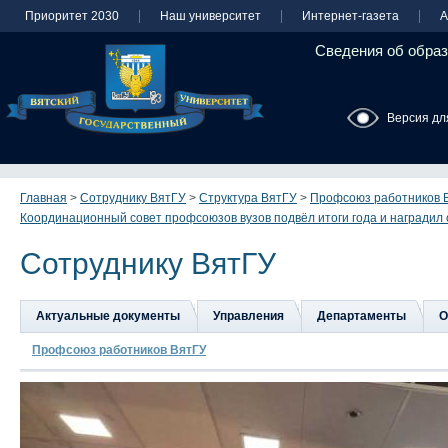
Приоритет 2030
Наш университет
Интернет-газета
А
Сведения об образ
Версия дл
Главная
>
Сотруднику ВятГУ
>
Структура ВятГУ
>
Профсоюз работников 
Координационный совет профсоюзов вузов подвёл итоги года и наградил
Сотруднику ВятГУ
Актуальные документы
Управления
Департаменты
О
Профсоюз работников ВятГУ