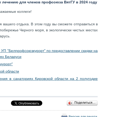
 лечению для членов профсоюза ВятГУ в 2024 году
ажаемые коллеги!
 вашего отдыха. В этом году вы сможете отправиться в
побережье Черного моря, в экологически чистых местах
ларусь.
 УП "Белпрофсоюзкурорт" по предоставлении скидки на
иях Беларуси
курорт"
кой области
ения в санаториях Кировской области на 2 полугодие
Поделиться…
Версия для печати