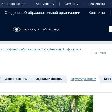
Интернет-газета
Абитуриенту
Студенту
Библиотека
Сведения об образовательной организации
Контакты
Версия для слабовидящих
У
>
Профсоюз работников ВятГУ
>
Новости Профсоюза
>
Департаменты
Отделы и Центры
Кто е
Структура ВятГУ