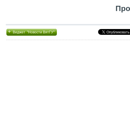
Про
+
Виджет "Новости ВятГУ"