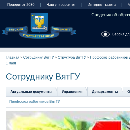
Приоритет 2030
Наш университет
Интернет-газета
А
Сведения об образ
Версия дл
Главная
>
Сотруднику ВятГУ
>
Структура ВятГУ
>
Профсоюз работников 
1 мая!
Сотруднику ВятГУ
Актуальные документы
Управления
Департаменты
О
Профсоюз работников ВятГУ