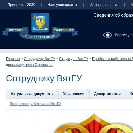
Приоритет 2030
Наш университет
Интернет-газета
А
Сведения об образ
Версия дл
Главная
>
Сотруднику ВятГУ
>
Структура ВятГУ
>
Профсоюз работников 
днем защитника Отечества!
Сотруднику ВятГУ
Актуальные документы
Управления
Департаменты
О
Профсоюз работников ВятГУ