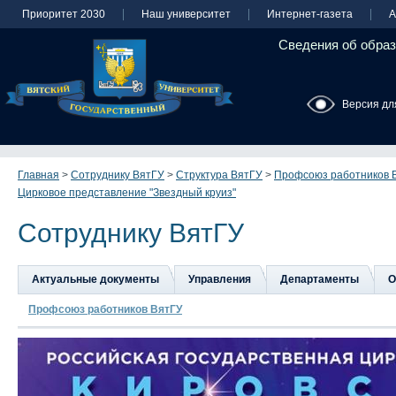
Приоритет 2030
Наш университет
Интернет-газета
А
Сведения об образ
Версия дл
Главная
>
Сотруднику ВятГУ
>
Структура ВятГУ
>
Профсоюз работников 
Цирковое представление "Звездный круиз"
Сотруднику ВятГУ
Актуальные документы
Управления
Департаменты
О
Профсоюз работников ВятГУ