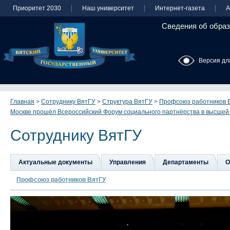
Приоритет 2030
Наш университет
Интернет-газета
А
Сведения об образ
Версия дл
Главная
>
Сотруднику ВятГУ
>
Структура ВятГУ
>
Профсоюз работников 
Москве прошёл Всероссийский Форум социального партнёрства в высшей
Сотруднику ВятГУ
Актуальные документы
Управления
Департаменты
О
Профсоюз работников ВятГУ