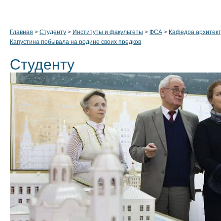
Главная
>
Студенту
>
Институты и факультеты
>
ФСА
>
Кафедра архитек
Капустина побывала на родине своих предков
Студенту