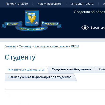
Приоритет 2030
Наш университет
Интернет-газета
А
Сведения об образ
Версия дл
Главная
>
Студенту
>
Институты и факультеты
>
ИГСН
Студенту
Студенческие объединения
Кто 
Институты и факультеты
Важная учебная информация для студентов