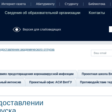
Интернет-газета
Абитуриенту
Студенту
Библиотека
Сведения об образовательной организации
Контакты
Версия для слабовидящих
доставлении академического отпуска
овиях предотвращения коронавирусной инфекции
Проектная школа В
ьный интенсив
Проектный офис АСИ ВятГУ
Противодействие тер
доставлении
пуска