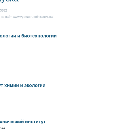
3382
на сайт www.vyatsu.ru обязательна!
ологии и биотехнологии
т химии и экологии
хнический институт
уры