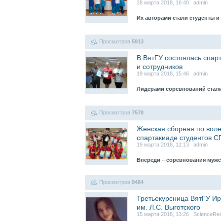
28 марта 2018, 16:40 admin
Их авторами стали студенты и
Просмотров
5913
В ВятГУ состоялась спар
и сотрудников
19 марта 2018, 15:46 admin
Лидерами соревнований стали
Просмотров
7578
Женская сборная по воле
спартакиаде студентов 
19 марта 2018, 12:13 admin
Впереди – соревнования муж
Просмотров
9484
Третьекурсница ВятГУ Ир
им. Л.С. Выготского
15 марта 2018, 13:26 ScienceRe