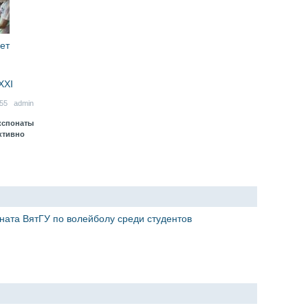
ет
XXI
:55 admin
кспонаты
ктивно
ната ВятГУ по волейболу среди студентов