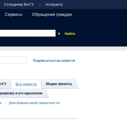
Сотруднику ВятГУ
Аспиранту
Сервисы
Обращения граждан
Везде
ятГУ
Медиа проекты
Все новости
роризму и его идеологии
м
Дни финансовой грамотности