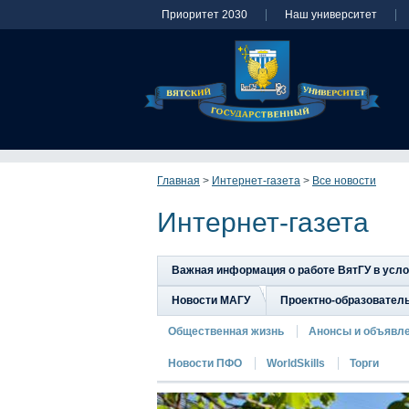
Приоритет 2030
Наш университет
Главная
>
Интернет-газета
>
Все новости
Интернет-газета
Важная информация о работе ВятГУ в усл
Новости МАГУ
Проектно-образовател
Общественная жизнь
Анонсы и объявл
Новости ПФО
WorldSkills
Торги