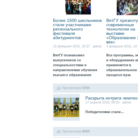
Более 1500 школьников
ВятГУ презенту
стали участниками
современные
регионального
технологии на
фестиваля
выставке
абитуриентов
«Образование 
век»
16 февраля 2015, 18:37 admin
4 февраля 2015, 14
ВятГУ познакомил
Все программы, э
выпускников со
и оборудование а
специальностями и
применяется в
направлениями обучения
образовательном
высшего образования
процессе вуза
Просмотров
5764
Раскрыта интрига чемпио
17 апреля 2018, 09:55 admin
Победителями стали…
Просмотров
6509