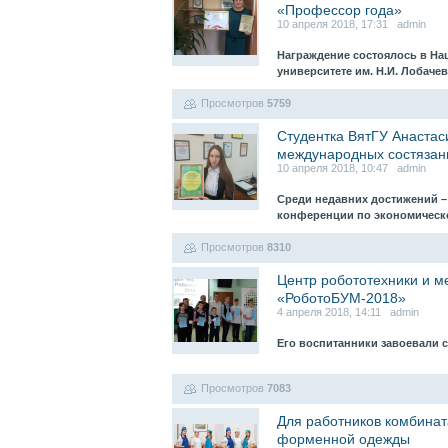
«Профессор года»
10 апреля 2018, 17:31 admin
Награждение состоялось в Н
университете им. Н.И. Лобаче
Просмотров
5759
Студентка ВятГУ Анастас
международных состязан
10 апреля 2018, 10:47 admin
Среди недавних достижений –
конференции по экономическ
Просмотров
8310
Центр робототехники и м
«РоботоБУМ-2018»
4 апреля 2018, 14:11 admin
Его воспитанники завоевали 
Просмотров
7083
Для работников комбинат
форменной одежды