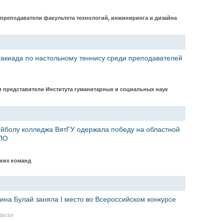
 преподаватели факультета технологий, инжиниринга и дизайна
такиада по настольному теннису среди преподавателей
 представители Института гуманитарных и социальных наук
йболу колледжа ВятГУ одержала победу на областной
СПО
ских команд
ина Булай заняла I место во Всероссийском конкурсе
dactor