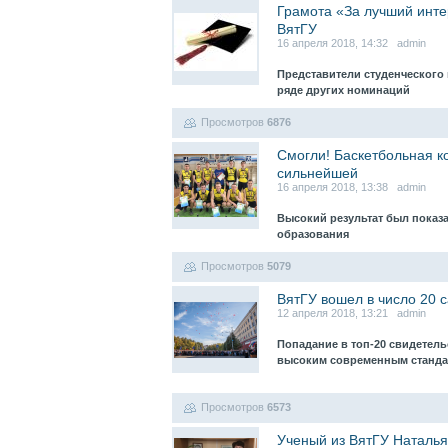
Грамота «За лучший инте
ВятГУ
16 апреля 2018, 14:32 admin
Представители студенческого
ряде других номинаций
Просмотров
6876
Смогли! Баскетбольная к
сильнейшей
16 апреля 2018, 13:38 admin
Высокий результат был показа
образования
Просмотров
5079
ВятГУ вошел в число 20 
12 апреля 2018, 13:21 admin
Попадание в топ-20 свидетель
высоким современным станд
Просмотров
6573
Ученый из ВятГУ Наталь