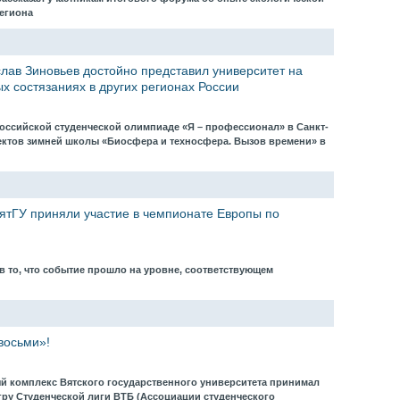
региона
лав Зиновьев достойно представил университет на
х состязаниях в других регионах России
оссийской студенческой олимпиаде «Я – профессионал» в Санкт-
оектов зимней школы «Биосфера и техносфера. Вызов времени» в
ятГУ приняли участие в чемпионате Европы по
в то, что событие прошло на уровне, соответствующем
восьми»!
й комплекс Вятского государственного университета принимал
у Студенческой лиги ВТБ (Ассоциации студенческого