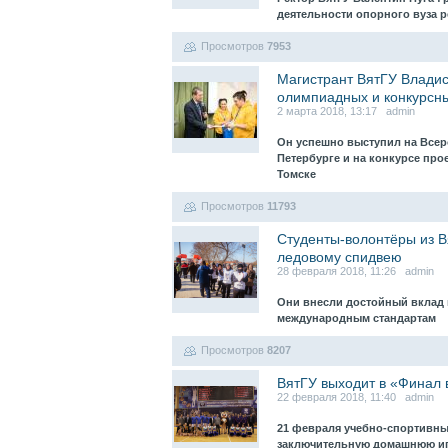
деятельности опорного вуза 
Просмотров
7953
Магистрант ВятГУ Владис
олимпиадных и конкурсны
2 марта 2018, 13:17 admin
Он успешно выступил на Всер
Петербурге и на конкурсе пр
Томске
Просмотров
11793
Студенты-волонтёры из В
ледовому спидвею
28 февраля 2018, 11:26 admin
Они внесли достойный вклад 
международным стандартам
Просмотров
8207
ВятГУ выходит в «Финал 
22 февраля 2018, 11:40 admin
21 февраля учебно-спортивны
заключительную домашнюю игр