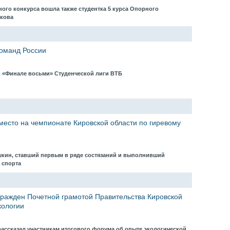
ого конкурса вошла также студентка 5 курса Опорного
вкова
команд России
 в «Финале восьми» Студенческой лиги ВТБ
место на чемпионате Кировской области по гиревому
кин, ставший первым в ряде состязаний и выполнивший
а спорта
ражден Почетной грамотой Правительства Кировской
кологии
рассказал участникам итогового форума об опыте экологической