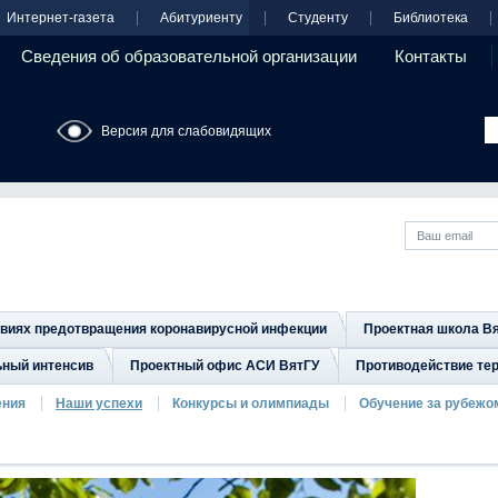
Интернет-газета
Абитуриенту
Студенту
Библиотека
Сведения об образовательной организации
Контакты
Версия для слабовидящих
овиях предотвращения коронавирусной инфекции
Проектная школа В
ьный интенсив
Проектный офис АСИ ВятГУ
Противодействие тер
ения
Наши успехи
Конкурсы и олимпиады
Обучение за рубежо