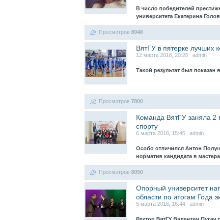
В число победителей престижн
университета Екатерина Голо
Просмотров
8048
ВятГУ в пятерке лучших 
12 марта 2018, 20:28 admin
Такой результат был показан
Просмотров
7800
Команда ВятГУ заняла 2 
спорту
6 марта 2018, 15:45 admin
Особо отличился Антон Полуш
норматив кандидата в мастер
Просмотров
8050
Опорный университет наг
области по итогам Года э
5 марта 2018, 16:44 admin
Ректор ВятГУ Валентин Пугач 