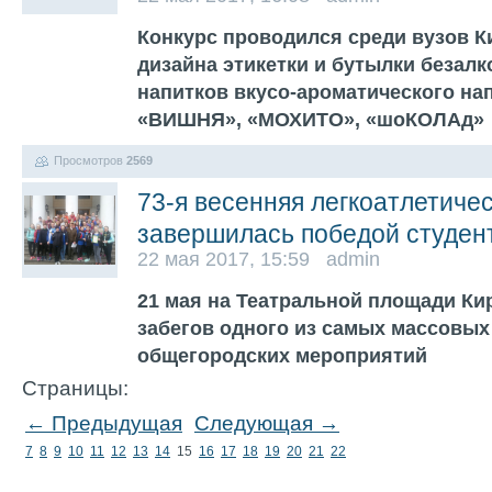
Конкурс проводился среди вузов К
дизайна этикетки и бутылки безал
напитков вкусо-ароматического н
«ВИШНЯ», «МОХИТО», «шоКОЛАд»
Просмотров
2569
73-я весенняя легкоатлетиче
завершилась победой студен
22 мая 2017, 15:59 admin
21 мая на Театральной площади Ки
забегов одного из самых массовы
общегородских мероприятий
Страницы:
← Предыдущая
Следующая →
7
8
9
10
11
12
13
14
15
16
17
18
19
20
21
22