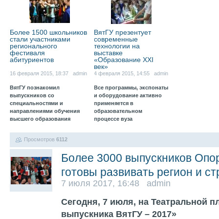
Более 1500 школьников
ВятГУ презентует
стали участниками
современные
регионального
технологии на
фестиваля
выставке
абитуриентов
«Образование XXI
век»
16 февраля 2015, 18:37 admin
4 февраля 2015, 14:55 admin
ВятГУ познакомил
Все программы, экспонаты
выпускников со
и оборудование активно
специальностями и
применяется в
направлениями обучения
образовательном
высшего образования
процессе вуза
Просмотров
6112
Более 3000 выпускников Опо
готовы развивать регион и ст
7 июля 2017, 16:48 admin
Сегодня, 7 июля, на Театральной 
выпускника ВятГУ – 2017»