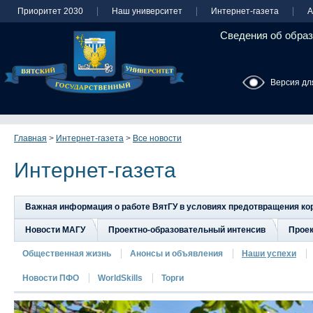
Приоритет 2030
Наш университет
Интернет-газета
А
Сведения об образ
Версия дл
Главная
>
Интернет-газета
>
Все новости
Интернет-газета
Важная информация о работе ВятГУ в условиях предотвращения к
Новости МАГУ
Проектно-образовательный интенсив
Прое
Общественная жизнь
Анонсы и объявления
Наши успехи
Новости ПФО
WorldSkills
Торги