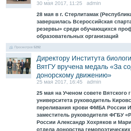
30 мая 2017, 11:25 admin
28 мая в г. Стерлитамак (Республи
завершилась Всероссийская спарт
резервы» среди обучающихся про
образовательных организаций
Просмотров
5292
Директору Института биологи
ВятГУ вручена медаль «За с
донорскому движению»
25 мая 2017, 16:45 admin
25 мая на Ученом совете Вятского 
университета руководитель Кировс
переливания крови ФМБА России И
заместитель руководителя ФГБУ 
России Александр Хохряков и Мари
отдела донорства гемопоэтических