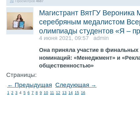
Просмотров
4687
Магистрант ВятГУ Вероника 
серебряным медалистом Все
олимпиады студентов «Я – п
4 июня 2021, 09:57 admin
Она приняла участие в финальных 
номинаций: «Менеджмент» и «Рекла
общественностью»
Страницы:
← Предыдущая
Следующая →
1
2
3
4
5
6
7
8
9
10
11
12
13
14
15
16