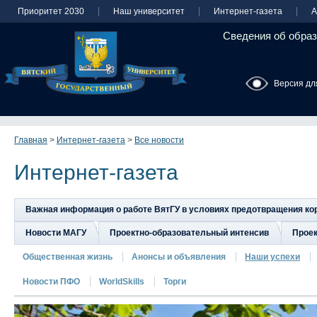
Приоритет 2030
Наш университет
Интернет-газета
А
Сведения об образ
Версия дл
Главная
>
Интернет-газета
>
Все новости
Интернет-газета
Важная информация о работе ВятГУ в условиях предотвращения к
Новости МАГУ
Проектно-образовательный интенсив
Прое
Общественная жизнь
Анонсы и объявления
Наши успехи
Новости ПФО
WorldSkills
Торги