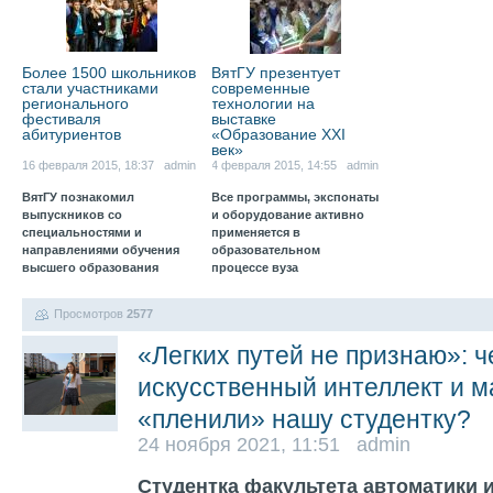
Более 1500 школьников
ВятГУ презентует
стали участниками
современные
регионального
технологии на
фестиваля
выставке
абитуриентов
«Образование XXI
век»
16 февраля 2015, 18:37 admin
4 февраля 2015, 14:55 admin
ВятГУ познакомил
Все программы, экспонаты
выпускников со
и оборудование активно
специальностями и
применяется в
направлениями обучения
образовательном
высшего образования
процессе вуза
Просмотров
2577
«Легких путей не признаю»: ч
искусственный интеллект и 
«пленили» нашу студентку
24 ноября 2021, 11:51 admin
Студентка факультета автоматики 