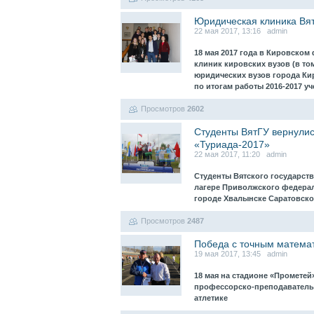
Юридическая клиника Вят
22 мая 2017, 13:16 admin
18 мая 2017 года в Кировско
клиник кировских вузов (в то
юридических вузов города Ки
по итогам работы 2016-2017 у
Просмотров
2602
Студенты ВятГУ вернулис
«Туриада-2017»
22 мая 2017, 11:20 admin
Студенты Вятского государств
лагере Приволжского федераль
городе Хвалынске Саратовск
Просмотров
2487
Победа с точным матема
19 мая 2017, 13:45 admin
18 мая на стадионе «Промете
профессорско-преподавательс
атлетике