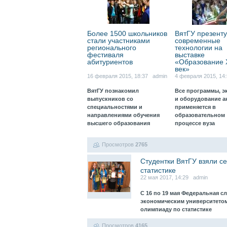
Более 1500 школьников
ВятГУ презенту
стали участниками
современные
регионального
технологии на
фестиваля
выставке
абитуриентов
«Образование 
век»
16 февраля 2015, 18:37 admin
4 февраля 2015, 14
ВятГУ познакомил
Все программы, э
выпускников со
и оборудование а
специальностями и
применяется в
направлениями обучения
образовательном
высшего образования
процессе вуза
Просмотров
2765
Студентки ВятГУ взяли с
статистике
22 мая 2017, 14:29 admin
С 16 по 19 мая Федеральная с
экономическим университетом
олимпиаду по статистике
Просмотров
4165