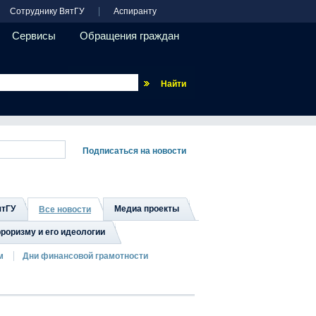
Сотруднику ВятГУ
Аспиранту
Сервисы
Обращения граждан
Везде
ятГУ
Медиа проекты
Все новости
роризму и его идеологии
м
Дни финансовой грамотности