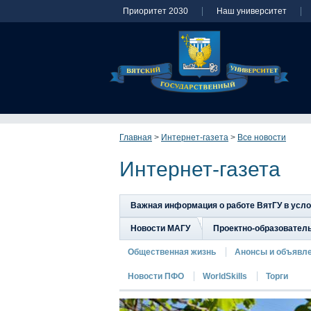
Приоритет 2030
Наш университет
Главная
>
Интернет-газета
>
Все новости
Интернет-газета
Важная информация о работе ВятГУ в усл
Новости МАГУ
Проектно-образовател
Общественная жизнь
Анонсы и объявл
Новости ПФО
WorldSkills
Торги