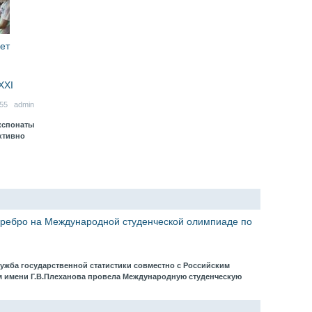
ет
XXI
:55 admin
кспонаты
ктивно
еребро на Международной студенческой олимпиаде по
лужба государственной статистики совместно с Российским
 имени Г.В.Плеханова провела Международную студенческую