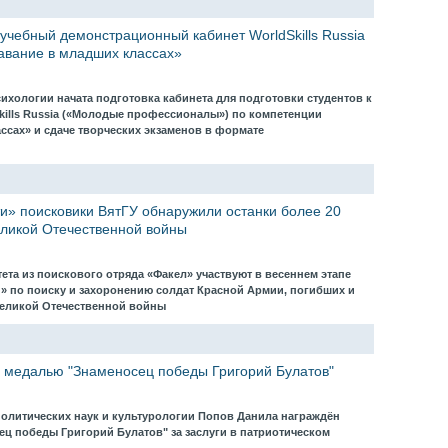
 учебный демонстрационный кабинет WorldSkills Russia
авание в младших классах»
сихологии начата подготовка кабинета для подготовки студентов к
kills Russia («Молодые профессионалы») по компетенции
ссах» и сдаче творческих экзаменов в формате
а
и» поисковики ВятГУ обнаружили останки более 20
еликой Отечественной войны
та из поискового отряда «Факел» участвуют в весеннем этапе
» по поиску и захоронению солдат Красной Армии, погибших и
Великой Отечественной войны
 медалью "Знаменосец победы Григорий Булатов"
политических наук и культурологии Попов Данила награждён
ц победы Григорий Булатов" за заслуги в патриотическом