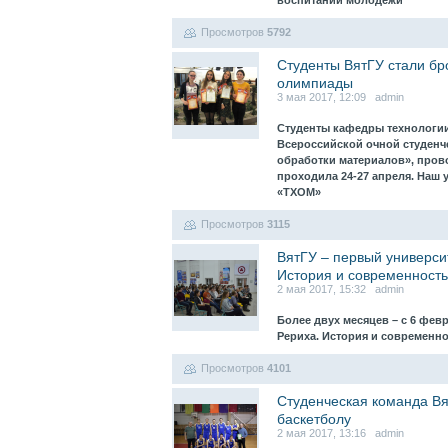
воспитании молодёжи
Просмотров
5792
Студенты ВятГУ стали бр
олимпиады
3 мая 2017, 12:09 admin
Студенты кафедры технологии 
Всероссийской очной студенч
обработки материалов», прово
проходила 24-27 апреля. Наш 
«ТХОМ»
Просмотров
3115
ВятГУ – первый универси
История и современност
2 мая 2017, 15:32 admin
Более двух месяцев – с 6 фев
Рериха. История и современн
Просмотров
4101
Студенческая команда Вя
баскетболу
2 мая 2017, 13:16 admin