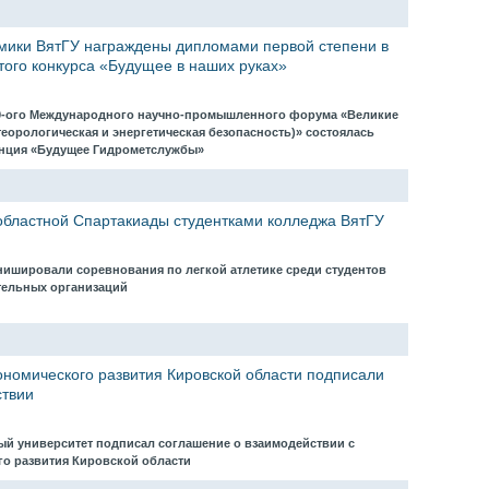
мики ВятГУ награждены дипломами первой степени в
того конкурса «Будущее в наших руках»
19-ого Международного научно-промышленного форума «Великие
теорологическая и энергетическая безопасность)» состоялась
енция «Будущее Гидрометслужбы»
бластной Спартакиады студентками колледжа ВятГУ
нишировали соревнования по легкой атлетике среди студентов
тельных организаций
ономического развития Кировской области подписали
ствии
ный университет подписал соглашение о взаимодействии с
го развития Кировской области