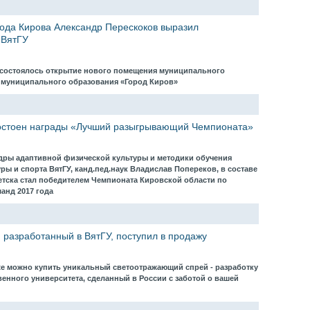
ода Кирова Александр Перескоков выразил
 ВятГУ
а состоялось открытие нового помещения муниципального
в муниципального образования «Город Киров»
остоен награды «Лучший разыгрывающий Чемпионата»
ры адаптивной физической культуры и методики обучения
ры и спорта ВятГУ, канд.пед.наук Владислав Попереков, в составе
тска стал победителем Чемпионата Кировской области по
манд 2017 года
разработанный в ВятГУ, поступил в продажу
 уже можно купить уникальный светоотражающий спрей - разработку
венного университета, сделанный в России с заботой о вашей