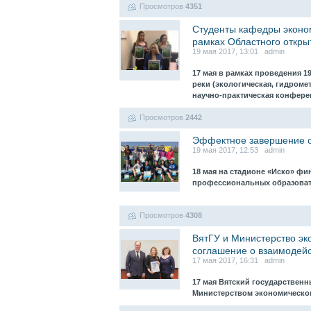
Просмотров
4351
Студенты кафедры эконо
рамках Областного откры
19 мая 2017, 13:01 admin
17 мая в рамках проведения 
реки (экологическая, гидроме
научно-практическая конфер
Просмотров
2442
Эффектное завершение о
19 мая 2017, 12:53 admin
18 мая на стадионе «Иско» фи
профессиональных образова
Просмотров
4308
ВятГУ и Министерство эк
соглашение о взаимодей
17 мая 2017, 16:31 admin
17 мая Вятский государствен
Министерством экономическо