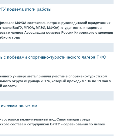
ГУ подвела итоги работы
м филиале МФЮА состоялась встреча руководителей юридических
м числе ВятГУ, МГЮА, МГЭИ, МФЮА), студентов-клиницистов
рова и членов Ассоциации юристов России Кировского отделения
чебного года
ь с победами спортивно-туристического лагеря ПФО
енного университета приняли участие в спортивно-туристском
ного округа «Туриада 2017», который проходил с 16 по 19 мая в
ой области
тическим расчетом
й» состоялся заключительный вид Спартакиады среди
кого состава и сотрудников ВятГУ – соревнования по легкой