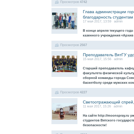
Просмотров
4742
Глава администрации гор
благодарность студентам
17 мая 2017, 13:59 admin
В конце апреля текущего год
казенного учреждения «Архи
Просмотров
2567
Преподаватель ВятГУ уд
15 мая 2017, 15:56 admin
Старший преподаватель кафед
факультета физической культу
сборной команды города Сове
баскетболу среди мужских ко
Просмотров
4227
Светоотражающий спрей, 
11 мая 2017, 15:26 admin
На сайте http://moonspray.ru
студентов Вятского государст
безопасности!