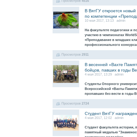
Просмотров
4516
В ВятГУ откроется новый
по компетенции «Препод
10 мая 2017, 13:13 admin
На факультете педагогики и п
участию в чемпионатах WorldS
«Преподавание в младших кла
профессионального конкурс
Просмотров
2911
В весенней «Вахте Памят
бойцов, павших в годы В
4 мая 2017, 13:29 admin
Студенты Опорного университе
Всероссийской «Вахты Памяти
пропавших без вести в годы 
Просмотров
2724
Студент ВятГУ награжден
4 мая 2017, 12:02 admin
Студент факультета истории, 
памятный медалью "Знаменосе