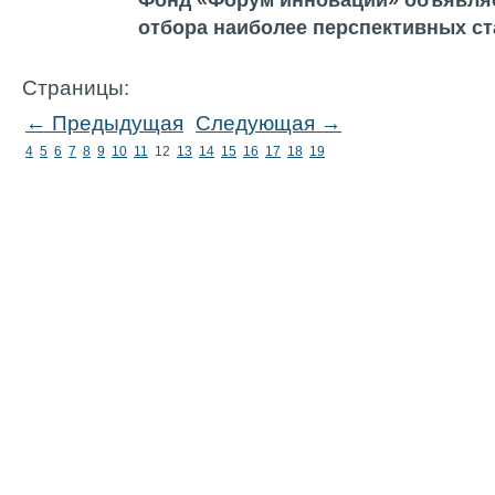
Фонд «Форум инноваций» объявляе
отбора наиболее перспективных ст
Страницы:
← Предыдущая
Следующая →
4
5
6
7
8
9
10
11
12
13
14
15
16
17
18
19