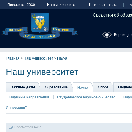
Приоритет 2030
Наш университет
Интернет-газета
А
Сведения об образ
Версия дл
Главная
>
Наш университет
>
Наука
Наш университет
Важные даты
Образование
Спорт
Национа
Наука
Научные направления
Студенческое научное общество
Науч
Инновации"
Просмотров
4787