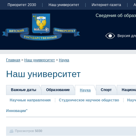
Приоритет 2030
Наш университет
Интернет-газета
А
Сведения об образ
Версия дл
Главная
>
Наш университет
>
Наука
Наш университет
Важные даты
Образование
Спорт
Национа
Наука
Научные направления
Студенческое научное общество
Науч
Инновации"
Просмотров
5030