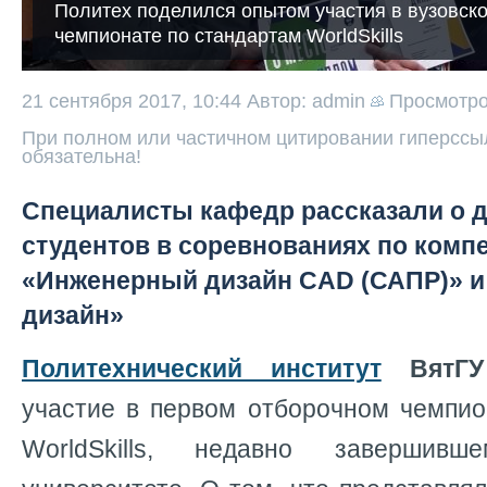
Политех поделился опытом участия в вузовск
чемпионате по стандартам WorldSkills
21 сентября 2017, 10:44
Автор: admin
Просмотр
При полном или частичном цитировании гиперссыл
обязательна!
Специалисты кафедр рассказали о 
студентов в соревнованиях по комп
«Инженерный дизайн CAD (САПР)» и
дизайн»
Политехнический институт
ВятГ
участие в первом отборочном чемпио
WorldSkills, недавно заверши