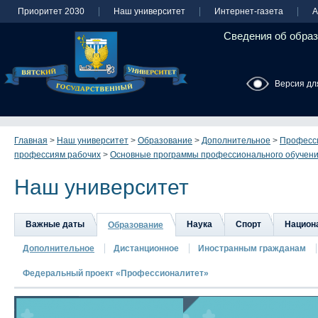
Приоритет 2030
Наш университет
Интернет-газета
А
Сведения об образ
Версия дл
Главная
>
Наш университет
>
Образование
>
Дополнительное
>
Професси
профессиям рабочих
>
Основные программы профессионального обучен
Наш университет
Важные даты
Наука
Спорт
Национа
Образование
Дополнительное
Дистанционное
Иностранным гражданам
Федеральный проект «Профессионалитет»