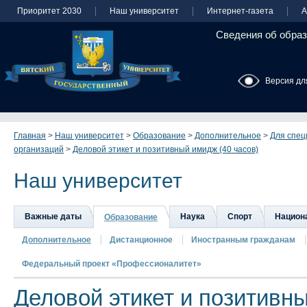
Приоритет 2030
Наш университет
Интернет-газета
А
Сведения об образ
Версия дл
Главная
>
Наш университет
>
Образование
>
Дополнительное
>
Для спец
организаций
>
Деловой этикет и позитивный имидж (40 часов)
Наш университет
Важные даты
Наука
Спорт
Национа
Образование
Дополнительное
Дистанционное
Иностранным гражданам
Федеральный проект «Профессионалитет»
Деловой этикет и позитивн