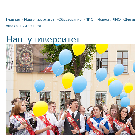
Главная
>
Наш университет
>
Образование
>
ЛИО
>
Новости ЛИО
>
Для л
«последний звонок»
Наш университет