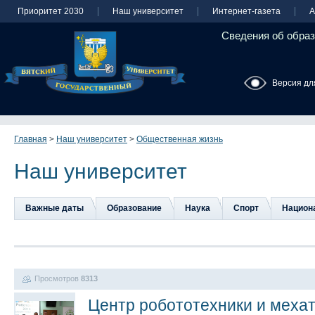
Приоритет 2030
Наш университет
Интернет-газета
А
Сведения об образ
Версия дл
Главная
>
Наш университет
>
Общественная жизнь
Наш университет
Важные даты
Образование
Наука
Спорт
Национа
Просмотров
8313
Центр робототехники и меха