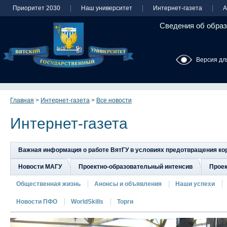
Приоритет 2030
Наш университет
Интернет-газета
А
Сведения об образ
Версия дл
Главная
>
Интернет-газета
>
Все новости
Интернет-газета
Важная информация о работе ВятГУ в условиях предотвращения к
Новости МАГУ
Проектно-образовательный интенсив
Прое
Общественная жизнь
Анонсы и объявления
Наши успехи
Новости ПФО
WorldSkills
Торги