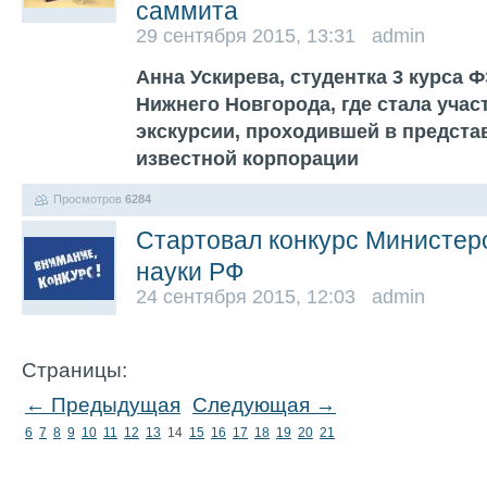
саммита
29 сентября 2015, 13:31 admin
Анна Ускирева, студентка 3 курса 
Нижнего Новгорода, где стала уча
экскурсии, проходившей в предста
известной корпорации
Просмотров
6284
Стартовал конкурс Министер
науки РФ
24 сентября 2015, 12:03 admin
Страницы:
← Предыдущая
Следующая →
6
7
8
9
10
11
12
13
14
15
16
17
18
19
20
21