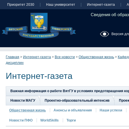
Приоритет 2030
Наш университет
Интернет-газета
А
Сведения об образ
Версия дл
Главная
>
Интернет-газета
>
Все новости
>
Общественная жизнь
>
Кафед
дисциплин
Интернет-газета
Важная информация о работе ВятГУ в условиях предотвращения к
Новости МАГУ
Проектно-образовательный интенсив
Прое
Общественная жизнь
Анонсы и объявления
Наши успехи
Новости ПФО
WorldSkills
Торги