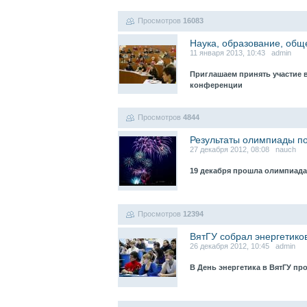
Просмотров
16083
Наука, образование, общ
11 января 2013, 10:43 admin
Приглашаем принять участие 
конференции
Просмотров
4844
Результаты олимпиады п
27 декабря 2012, 08:08 nauch
19 декабря прошла олимпиад
Просмотров
12394
ВятГУ собрал энергетиков
26 декабря 2012, 10:45 admin
В День энергетика в ВятГУ п