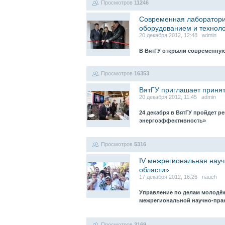
Просмотров
11246
Современная лаборатори
оборудованием и технол
20 декабря 2012, 12:48 admin
В ВятГУ открыли современну
Просмотров
16353
ВятГУ приглашает принят
20 декабря 2012, 11:45 admin
24 декабря в ВятГУ пройдет 
энергоэффективность»
Просмотров
5316
IV межрегиональная нау
области»
17 декабря 2012, 16:26 nauch
Управление по делам молодёжи
межрегиональной научно-пр
Просмотров
3169