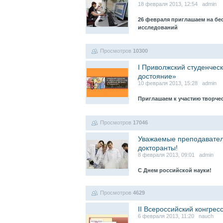
18 февраля 2013, 12:54 admin
26 февраля приглашаем на бе
исследований
Просмотров
10300
I Приволжский студенчес
достояние»
10 февраля 2013, 15:28 admin
Приглашаем к участию творче
Просмотров
17046
Уважаемые преподаватели
докторанты!
8 февраля 2013, 09:01 admin
С Днем российской науки!
Просмотров
4629
II Всероссийский конгре
6 февраля 2013, 11:20 nauch