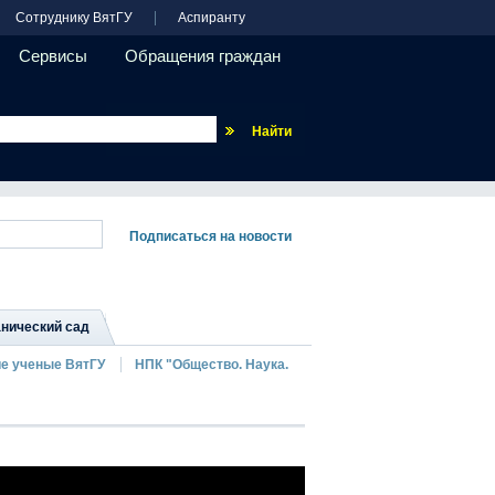
Сотруднику ВятГУ
Аспиранту
Сервисы
Обращения граждан
Везде
нический сад
е ученые ВятГУ
НПК "Общество. Наука.