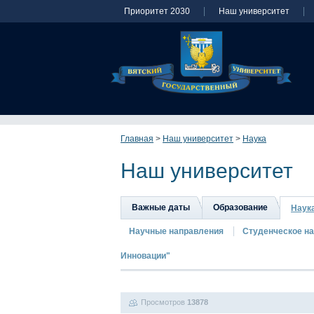
Приоритет 2030
Наш университет
Главная
>
Наш университет
>
Наука
Наш университет
Важные даты
Образование
Наук
Научные направления
Студенческое н
Инновации"
Просмотров
13878