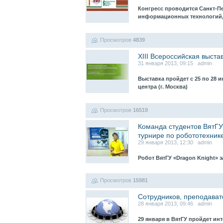
Конгресс проводится Санкт-П
информационных технологий,
Просмотров
4839
XIII Всероссийская выста
31 января 2013, 09:15 admin
Выставка пройдет с 25 по 28 
центра (г. Москва)
Просмотров
16519
Команда студентов ВятГУ
турнире по робототехник
29 января 2013, 12:30 admin
Робот ВятГУ «Dragon Knight» 
Просмотров
15981
Сотрудников, преподават
28 января 2013, 09:46 admin
29 января в ВятГУ пройдет и