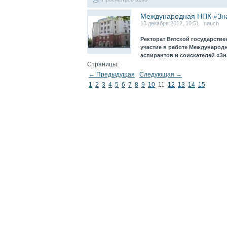
Международная НПК «Зна
13 декабря 2012, 10:51 nauch
Ректорат Вятской государств
участие в работе Международ
аспирантов и соискателей «З
Страницы:
← Предыдущая
Следующая →
1
2
3
4
5
6
7
8
9
10
11
12
13
14
15