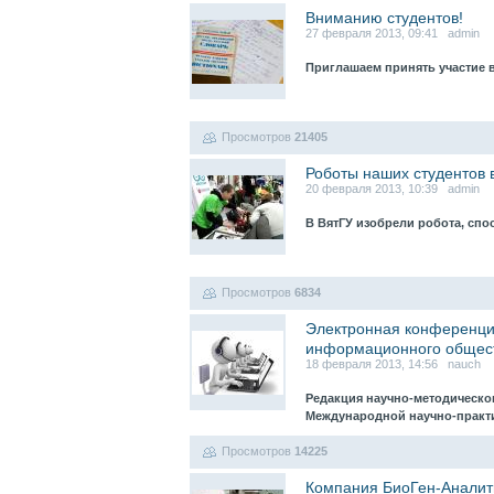
Вниманию студентов!
27 февраля 2013, 09:41 admin
Приглашаем принять участие 
Просмотров
21405
Роботы наших студентов 
20 февраля 2013, 10:39 admin
В ВятГУ изобрели робота, спо
Просмотров
6834
Электронная конференци
информационного общес
18 февраля 2013, 14:56 nauch
Редакция научно-методическо
Международной научно-практ
Просмотров
14225
Компания БиоГен-Аналити