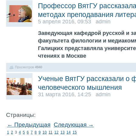
Профессор ВятГУ рассказал
методах преподавания литер
5 апреля 2016, 09:53 admin
Заведующая кафедрой русской и з
факультета филологии и медиаком
Галицких представляла университе
чтениях в Москве
Просмотров
4940
Ученые ВятГУ рассказали о 
человеческого мышления
31 марта 2016, 14:25 admin
Страницы:
← Предыдущая
Следующая →
1
2
3
4
5
6
7
8
9
10
11
12
13
14
15