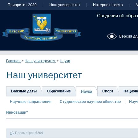
Приоритет 2030
Наш университет
Интернет-газета
А
Сведения об образ
Версия дл
Главная
>
Наш университет
>
Наука
Наш университет
Важные даты
Образование
Спорт
Национа
Наука
Научные направления
Студенческое научное общество
Науч
Инновации"
Просмотров
6264