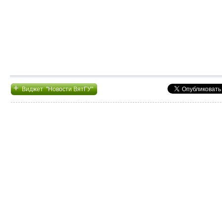
+
Виджет "Новости ВятГУ"