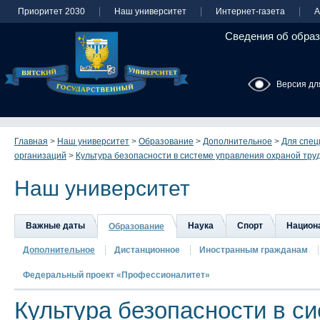
Приоритет 2030
Наш университет
Интернет-газета
А
Сведения об образ
Версия дл
Главная
>
Наш университет
>
Образование
>
Дополнительное
>
Для спец
организаций
>
Культура безопасности в системе управления охраной труд
Наш университет
Важные даты
Наука
Спорт
Национа
Образование
Дополнительное
Дистанционное
Иностранным гражданам
Федеральный проект «Профессионалитет»
Культура безопасности в с