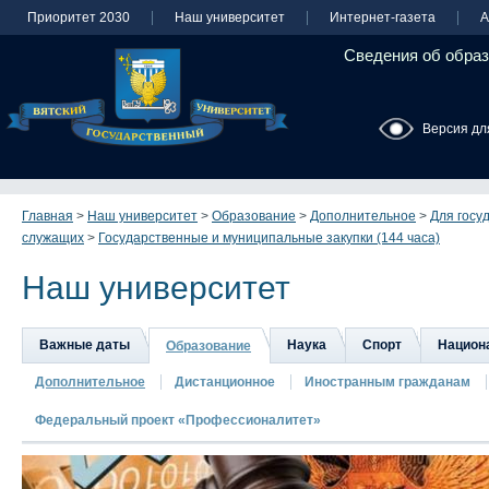
Приоритет 2030
Наш университет
Интернет-газета
А
Сведения об образ
Версия дл
Главная
>
Наш университет
>
Образование
>
Дополнительное
>
Для госу
служащих
>
Государственные и муниципальные закупки (144 часа)
Наш университет
Важные даты
Наука
Спорт
Национа
Образование
Дополнительное
Дистанционное
Иностранным гражданам
Федеральный проект «Профессионалитет»