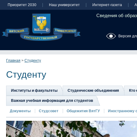
Приоритет 2030
Наш университет
Интернет-газета
А
Сведения об образ
Версия дл
Главная
>
Студенту
Студенту
Институты и факультеты
Студенческие объединения
Кто 
Важная учебная информация для студентов
Документы
Студсовет
Общежития ВятГУ
Иностранному 